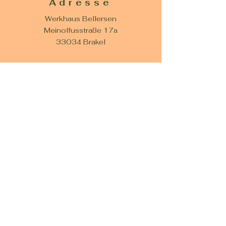
Adresse
Werkhaus Bellersen
Meinolfusstraße 17a
33034 Brakel
Kontakt
E-Mail:
werkhaus@bellersen.de
Tel.: 05276 / 7202
Öffnungszeiten
Dienstag:
15.00 - 17.00
Uhr
Donnerstag: 15.00 - 17.00 Uhr
COOKIES
IMPRESSUM
DATENSCHUTZ