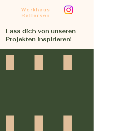
Werkhaus
Bellersen
Lass dich von unseren
Projekten inspirieren!
Weihnachtskugeln bemalen
Weihnachtskugeln bemalen
Weihnachtskugeln bemalen
Sternenkugel Kulturrucksack
Sternenkugel Kulturrucksack
Sternenkugel Kulturrucksack